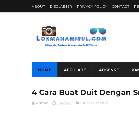
ABOUT
DISCLAIMER
PRIVACY POLICY
CONTACT
P
HOME
AFFILIATE
ADSENSE
PA
4 Cara Buat Duit Dengan 
Admin
2:42 PM
Buat Duit USD