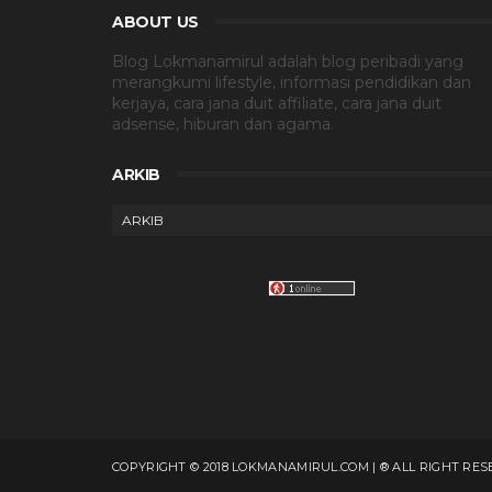
ABOUT US
Blog Lokmanamirul adalah blog peribadi yang
merangkumi lifestyle, informasi pendidikan dan
kerjaya, cara jana duit affiliate, cara jana duit
adsense, hiburan dan agama.
ARKIB
COPYRIGHT © 2018 LOKMANAMIRUL.COM | ® ALL RIGHT RE