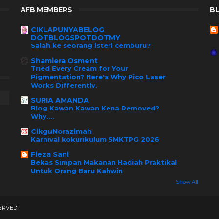
AFB MEMBERS
B
CIKLAPUNYABELOG
DOTBLOGSPOTDOTMY
Salah ke seorang isteri cemburu?
Shamiera Osment
Tried Every Cream for Your
Pigmentation? Here's Why Pico Laser
Works Differently.
SURIA AMANDA
Blog Kawan Kawan Kena Removed?
Why....
CikguNorazimah
Karnival kokurikulum SMKTPG 2026
Fieza Sani
Bekas Simpan Makanan Hadiah Praktikal
Untuk Orang Baru Kahwin
Show All
SERVED