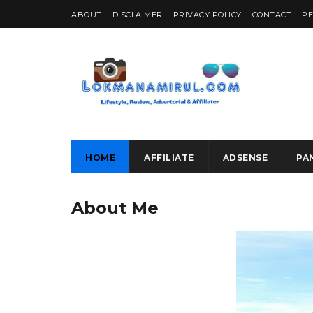
ABOUT
DISCLAIMER
PRIVACY POLICY
CONTACT
P
HOME
AFFILIATE
ADSENSE
PA
About Me