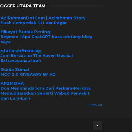
LOGGER UTARA TEAM
AziRahmanDotCom | Azirahman Story
Buah Cempedak Di Luar Pagar
Hikayat Budak Pening
Segmen | Apa ChatGPT kata tentang blog
saya
ஐfatimah❀nabilaஐ
Jom Bercuti di The Haven Musical
Extravaganza Ipoh
Dunia Zumal
MCO 2.0 GIVEAWAY BY AD
ARZMOHA
Doa Menghindarkan Dari Perkara-Perkara
Memudharatkan Seperti Wabak Penyakit
dan Lain-Lain
Show All