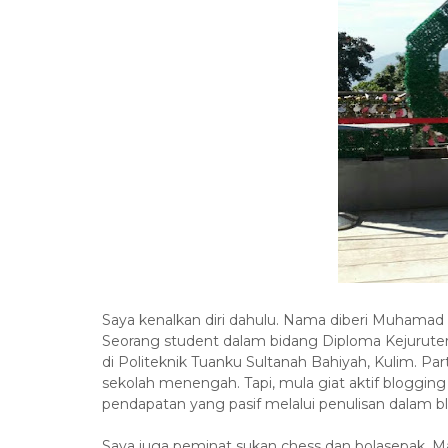
Saya kenalkan diri dahulu. Nama diberi Muhamad 
Seorang student dalam bidang Diploma Kejurut
di Politeknik Tuanku Sultanah Bahiyah, Kulim. Par
sekolah menengah. Tapi, mula giat aktif bloggi
pendapatan yang pasif melalui penulisan dalam b
Saya juga peminat sukan chess dan bolasepak. Mal