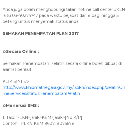
Anda juga boleh menghubungi talian hotline call center JKLN
iaitu 03-40274747 pada waktu pejabat dari 8 pagi hingga 5
petang untuk menyemak status anda.
SEMAKAN PENEMPATAN PLKN 2017
✩Secara Online :
Semakan Penempatan Pelatih secara online boleh dibuat di
alamat berikut:
KLIK SINI :👉
http://www.khidmatnegara.gov.my/ispkn/index.php/pelatihOn
lineServices/statusPenempatanPelatih
✩Menerusi SMS :
1. Taip: PLKN<jarak>KEM<jarak>[No K/P]
Contoh : PLKN KEM 960718075678