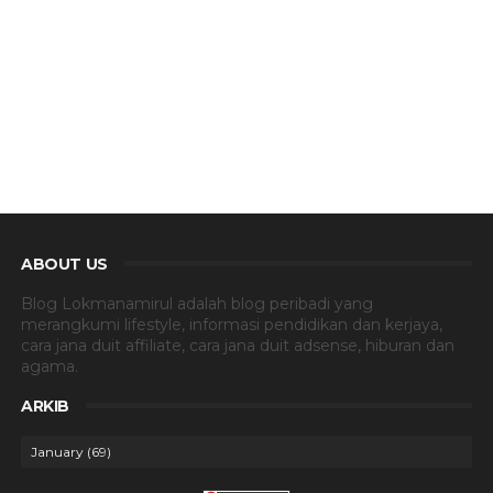
ABOUT US
Blog Lokmanamirul adalah blog peribadi yang
merangkumi lifestyle, informasi pendidikan dan kerjaya,
cara jana duit affiliate, cara jana duit adsense, hiburan dan
agama.
ARKIB