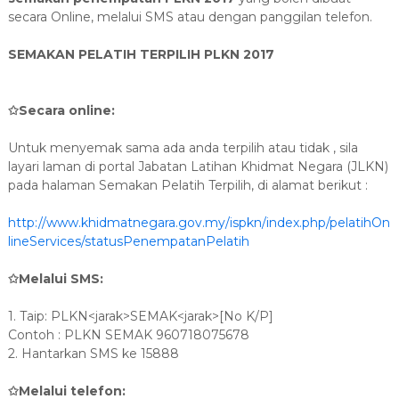
secara Online, melalui SMS atau dengan panggilan telefon.
SEMAKAN PELATIH TERPILIH PLKN 2017
✩Secara online:
Untuk menyemak sama ada anda terpilih atau tidak , sila
layari laman di portal Jabatan Latihan Khidmat Negara (JLKN)
pada halaman Semakan Pelatih Terpilih, di alamat berikut :
http://www.khidmatnegara.gov.my/ispkn/index.php/pelatihOn
lineServices/statusPenempatanPelatih
✩Melalui SMS:
1. Taip: PLKN<jarak>SEMAK<jarak>[No K/P]
Contoh : PLKN SEMAK 960718075678
2. Hantarkan SMS ke 15888
✩Melalui telefon: