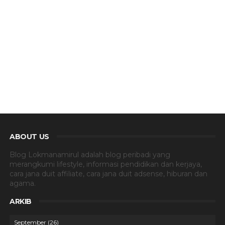
ABOUT US
Blog Lokmanamirul adalah blog peribadi yang
merangkumi lifestyle, informasi pendidikan dan kerjaya,
cara jana duit affiliate, cara jana duit adsense, hiburan dan
agama.
ARKIB