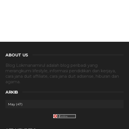
ABOUT US
Blog Lokmanamirul adalah blog peribadi yang
merangkumi lifestyle, informasi pendidikan dan kerjaya,
cara jana duit affiliate, cara jana duit adsense, hiburan dan
agama.
ARKIB