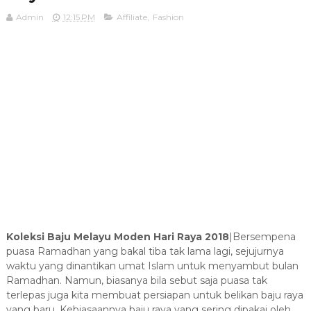
Admin
12:15 PM
Affiliate
,
Fashion
Koleksi Baju Melayu Moden Hari Raya 2018
|Bersempena
puasa Ramadhan yang bakal tiba tak lama lagi, sejujurnya
waktu yang dinantikan umat Islam untuk menyambut bulan
Ramadhan. Namun, biasanya bila sebut saja puasa tak
terlepas juga kita membuat persiapan untuk belikan baju raya
yang baru. Kebiasaannya baju raya yang sering dipakai oleh