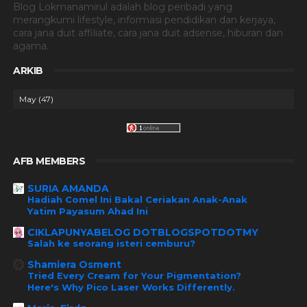
Blog Lokmanamirul adalah blog peribadi yang
merangkumi lifestyle, informasi pendidikan dan kerjaya,
cara jana duit affiliate, cara jana duit adsense, hiburan dan
agama.
ARKIB
AFB MEMBERS
SURIA AMANDA
Hadiah Comel Ini Bakal Ceriakan Anak-Anak
Yatim Payasum Ahad Ini
CIKLAPUNYABELOG DOTBLOGSPOTDOTMY
Salah ke seorang isteri cemburu?
Shamiera Osment
Tried Every Cream for Your Pigmentation?
Here's Why Pico Laser Works Differently.