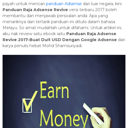
payah untuk mencari
panduan Adsense
dari luar negara, kini
Panduan Raja Adsense Revive
versi terbaru 2017 boleh
membantu dan menjawab persoalan anda. Apa yang
menariknya dan tertarik panduan ini ditulis dalam bahasa
Melayu. So amat mudahlah untuk difahami. Untuk artikel ini,
aku nak review satu ebook iaitu
Panduan Raja Adsense
Revive 2017-Buat Duit USD Dengan Google Adsense
dari
karya penulis hebat Mohd Shamsuriyadi.