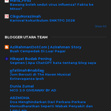
Maria_Firdz
Bawang boleh sedut virus influenza? Fakta ke
Mitos?
CikguNorazimah
Karnival kokurikulum SMKTPG 2026
Show All
BLOGGER UTARA TEAM
AziRahmanDotCom | Azirahman Story
Buah Cempedak Di Luar Pagar
Hikayat Budak Pening
Segmen | Apa ChatGPT kata tentang blog saya
ஐfatimah❀nabilaஐ
Jom Bercuti di The Haven Musical
Extravaganza Ipoh
Dunia Zumal
MCO 2.0 GIVEAWAY BY AD
ARZMOHA
Doa Menghindarkan Dari Perkara-Perkara
Memudharatkan Seperti Wabak Penyakit dan
Lain-Lain