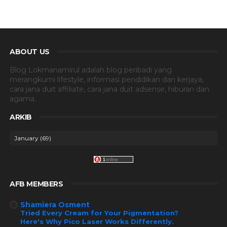
ABOUT US
Blog Lokmanamirul adalah blog peribadi yang
merangkumi lifestyle, informasi pendidikan dan kerjaya,
cara jana duit affiliate, cara jana duit adsense, hiburan dan
agama.
ARKIB
AFB MEMBERS
Shamiera Osment
Tried Every Cream for Your Pigmentation?
Here's Why Pico Laser Works Differently.