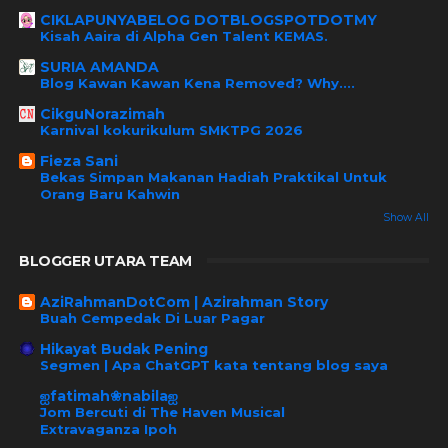
CIKLAPUNYABELOG DOTBLOGSPOTDOTMY
Kisah Aaira di Alpha Gen Talent KEMAS.
SURIA AMANDA
Blog Kawan Kawan Kena Removed? Why....
CikguNorazimah
Karnival kokurikulum SMKTPG 2026
Fieza Sani
Bekas Simpan Makanan Hadiah Praktikal Untuk
Orang Baru Kahwin
Show All
BLOGGER UTARA TEAM
AziRahmanDotCom | Azirahman Story
Buah Cempedak Di Luar Pagar
Hikayat Budak Pening
Segmen | Apa ChatGPT kata tentang blog saya
ஐfatimah❀nabilaஐ
Jom Bercuti di The Haven Musical
Extravaganza Ipoh