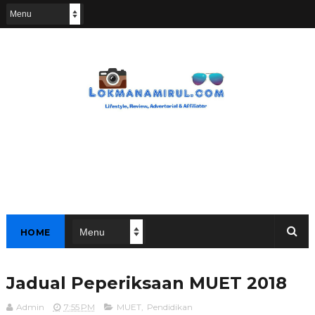
HOME
Jadual Peperiksaan MUET 2018
Admin
7:55 PM
MUET
,
Pendidikan