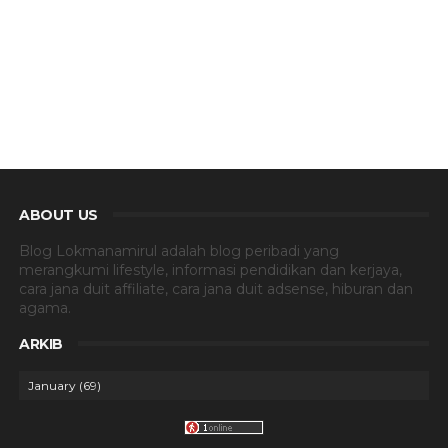
ABOUT US
Blog Lokmanamirul adalah blog peribadi yang
merangkumi lifestyle, informasi pendidikan dan kerjaya,
cara jana duit affiliate, cara jana duit adsense, hiburan dan
agama.
ARKIB