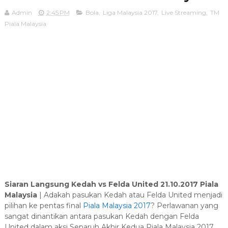
Admin
2:45 PM
Bola
,
Liga Malaysia 2017
,
Live Streaming
,
TM
Piala Malaysia
Siaran Langsung Kedah vs Felda United 21.10.2017 Piala
Malaysia
| Adakah pasukan Kedah atau Felda United menjadi
pilihan ke pentas final
Piala Malaysia 2017
? Perlawanan yang
sangat dinantikan antara pasukan Kedah dengan Felda
United dalam aksi Separuh Akhir Kedua Piala Malaysia 2017.