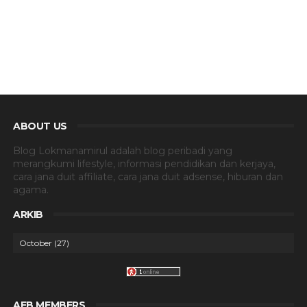
ABOUT US
Blog Lokmanamirul adalah blog peribadi yang
merangkumi lifestyle, informasi pendidikan dan kerjaya,
cara jana duit affiliate, cara jana duit adsense, hiburan dan
agama.
ARKIB
AFB MEMBERS