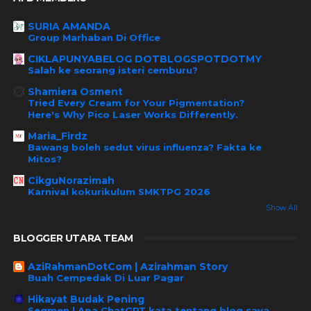
SURIA AMANDA
Group Marhaban Di Office
CIKLAPUNYABELOG DOTBLOGSPOTDOTMY
Salah ke seorang isteri cemburu?
Shamiera Osment
Tried Every Cream for Your Pigmentation?
Here's Why Pico Laser Works Differently.
Maria_Firdz
Bawang boleh sedut virus influenza? Fakta ke
Mitos?
CikguNorazimah
Karnival kokurikulum SMKTPG 2026
Show All
BLOGGER UTARA TEAM
AziRahmanDotCom | Azirahman Story
Buah Cempedak Di Luar Pagar
Hikayat Budak Pening
Segmen | Apa ChatGPT kata tentang blog saya