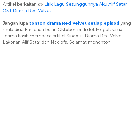
Artikel berkaitan 👉
Lirik Lagu Sesungguhnya Aku Alif Satar
OST Drama Red Velvet
Jangan lupa
tonton drama Red Velvet setiap episod
yang
mula disiarkan pada bulan Oktober ini di slot MegaDrama.
Terima kasih membaca artikel Sinopsis Drama Red Velvet
Lakonan Alif Satar dan Neelofa. Selamat menonton.