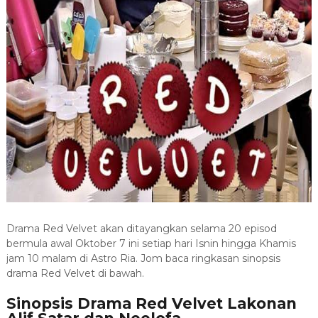
Drama Red Velvet akan ditayangkan selama 20 episod
bermula awal Oktober 7 ini setiap hari Isnin hingga Khamis
jam 10 malam di Astro Ria. Jom baca ringkasan sinopsis
drama Red Velvet di bawah.
Sinopsis Drama Red Velvet Lakonan