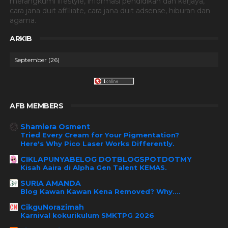
merangkumi lifestyle, informasi pendidikan dan kerjaya,
cara jana duit affiliate, cara jana duit adsense, hiburan dan
agama.
ARKIB
AFB MEMBERS
Shamiera Osment
Tried Every Cream for Your Pigmentation?
Here's Why Pico Laser Works Differently.
CIKLAPUNYABELOG DOTBLOGSPOTDOTMY
Kisah Aaira di Alpha Gen Talent KEMAS.
SURIA AMANDA
Blog Kawan Kawan Kena Removed? Why....
CikguNorazimah
Karnival kokurikulum SMKTPG 2026