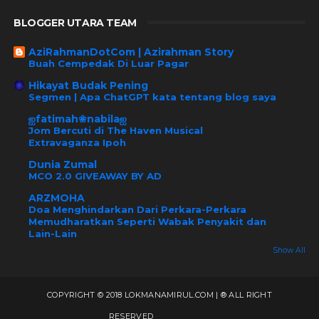
BLOGGER UTARA TEAM
AziRahmanDotCom | Azirahman Story
Buah Cempedak Di Luar Pagar
Hikayat Budak Pening
Segmen | Apa ChatGPT kata tentang blog saya
ஐfatimah❀nabilaஐ
Jom Bercuti di The Haven Musical
Extravaganza Ipoh
Dunia Zumal
MCO 2.0 GIVEAWAY BY AD
ARZMOHA
Doa Menghindarkan Dari Perkara-Perkara
Memudharatkan Seperti Wabak Penyakit dan
Lain-Lain
Show All
COPYRIGHT © 2018 LOKMANAMIRUL.COM | ® ALL RIGHT
RESERVED