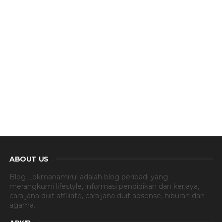
ABOUT US
Blog Lokmanamirul adalah blog peribadi yang
merangkumi lifestyle, informasi pendidikan dan kerjaya,
cara jana duit affiliate, cara jana duit adsense, hiburan dan
agama.