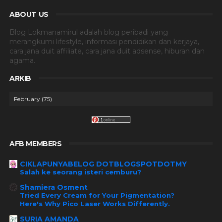
ABOUT US
Blog Lokmanamirul adalah blog peribadi yang
merangkumi lifestyle, informasi pendidikan dan kerjaya,
cara jana duit affiliate, cara jana duit adsense, hiburan dan
agama.
ARKIB
AFB MEMBERS
CIKLAPUNYABELOG DOTBLOGSPOTDOTMY
Salah ke seorang isteri cemburu?
Shamiera Osment
Tried Every Cream for Your Pigmentation?
Here's Why Pico Laser Works Differently.
SURIA AMANDA