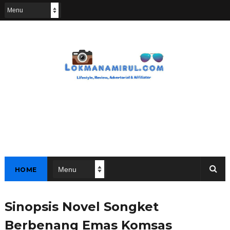
HOME
Sinopsis Novel Songket
Berbenang Emas Komsas