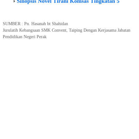
Sinopsis Novel Tirani Komsas Tingkatan 5
SUMBER : Pn. Hasanah bt Shahidan
Jurulatih Kebangsaan
SMK Convent, Taiping
Dengan Kerjasama
Jabatan
Pendidikan Negeri Perak