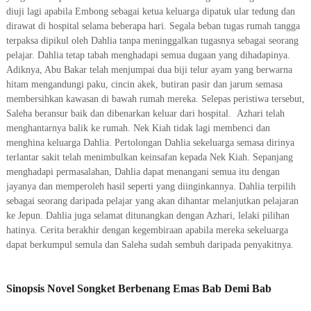
diuji lagi apabila Embong sebagai ketua keluarga dipatuk ular tedung dan
dirawat di hospital selama beberapa hari. Segala beban tugas rumah tangga
terpaksa dipikul oleh Dahlia tanpa meninggalkan tugasnya sebagai seorang
pelajar. Dahlia tetap tabah menghadapi semua dugaan yang dihadapinya.
Adiknya, Abu Bakar telah menjumpai dua biji telur ayam yang berwarna
hitam mengandungi paku, cincin akek, butiran pasir dan jarum semasa
membersihkan kawasan di bawah rumah mereka. Selepas peristiwa tersebut,
Saleha beransur baik dan dibenarkan keluar dari hospital. Azhari telah
menghantarnya balik ke rumah. Nek Kiah tidak lagi membenci dan
menghina keluarga Dahlia. Pertolongan Dahlia sekeluarga semasa dirinya
terlantar sakit telah menimbulkan keinsafan kepada Nek Kiah. Sepanjang
menghadapi permasalahan, Dahlia dapat menangani semua itu dengan
jayanya dan memperoleh hasil seperti yang diinginkannya. Dahlia terpilih
sebagai seorang daripada pelajar yang akan dihantar melanjutkan pelajaran
ke Jepun. Dahlia juga selamat ditunangkan dengan Azhari, lelaki pilihan
hatinya. Cerita berakhir dengan kegembiraan apabila mereka sekeluarga
dapat berkumpul semula dan Saleha sudah sembuh daripada penyakitnya.
Sinopsis Novel Songket Berbenang Emas Bab Demi Bab