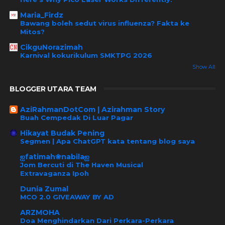
Maria_Firdz
Bawang boleh sedut virus influenza? Fakta ke
Mitos?
CikguNorazimah
Karnival kokurikulum SMKTPG 2026
Show All
BLOGGER UTARA TEAM
AziRahmanDotCom | Azirahman Story
Buah Cempedak Di Luar Pagar
Hikayat Budak Pening
Segmen | Apa ChatGPT kata tentang blog saya
ஐfatimah❀nabilaஐ
Jom Bercuti di The Haven Musical
Extravaganza Ipoh
Dunia Zumal
MCO 2.0 GIVEAWAY BY AD
ARZMOHA
Doa Menghindarkan Dari Perkara-Perkara