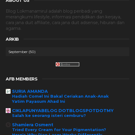
ABOUT US
Blog Lokmanamirul adalah blog peribadi yang
merangkumi lifestyle, informasi pendidikan dan kerjaya,
cara jana duit affiliate, cara jana duit adsense, hiburan dan
agama.
ARKIB
AFB MEMBERS
SURIA AMANDA
Hadiah Comel Ini Bakal Ceriakan Anak-Anak
Yatim Payasum Ahad Ini
CIKLAPUNYABELOG DOTBLOGSPOTDOTMY
Salah ke seorang isteri cemburu?
Shamiera Osment
Tried Every Cream for Your Pigmentation?
Here's Why Pico Laser Works Differently.