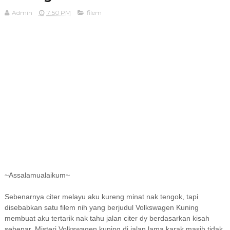
Admin
7:50 PM
filem
~Assalamualaikum~
Sebenarnya citer melayu aku kureng minat nak tengok, tapi
disebabkan satu filem nih yang berjudul Volkswagen Kuning
membuat aku tertarik nak tahu jalan citer dy berdasarkan kisah
sebenar. Misteri Volkswagen kuning di jalan lama karak masih tidak