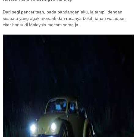
Dari segi penceritaan, pada pandangan aku, ia tampil dengan
sesuatu yang agak menarik dan rasanya boleh tahan walaupun
citer hantu di Malaysia macam sama ja.