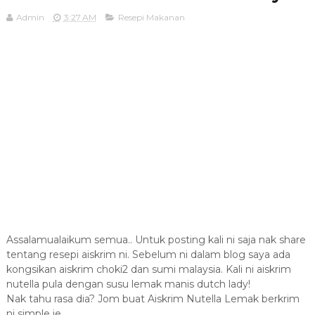
Admin
3:27 AM
Resepi Makanan
Assalamualaikum semua.. Untuk posting kali ni saja nak share
tentang resepi aiskrim ni. Sebelum ni dalam blog saya ada
kongsikan aiskrim choki2 dan sumi malaysia. Kali ni aiskrim
nutella pula dengan susu lemak manis dutch lady!
Nak tahu rasa dia? Jom buat Aiskrim Nutella Lemak berkrim
ni simple je.