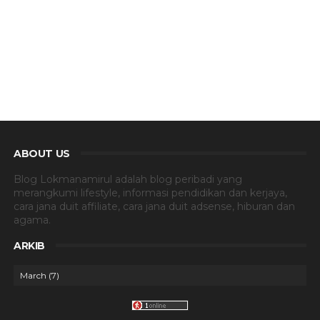
ABOUT US
Blog Lokmanamirul adalah blog peribadi yang
merangkumi lifestyle, informasi pendidikan dan kerjaya,
cara jana duit affiliate, cara jana duit adsense, hiburan dan
agama.
ARKIB