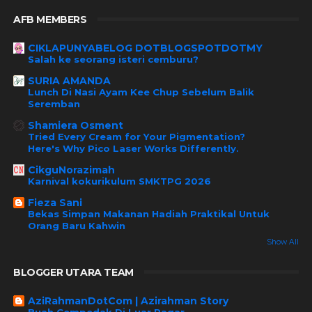
AFB MEMBERS
CIKLAPUNYABELOG DOTBLOGSPOTDOTMY
Salah ke seorang isteri cemburu?
SURIA AMANDA
Lunch Di Nasi Ayam Kee Chup Sebelum Balik
Seremban
Shamiera Osment
Tried Every Cream for Your Pigmentation?
Here's Why Pico Laser Works Differently.
CikguNorazimah
Karnival kokurikulum SMKTPG 2026
Fieza Sani
Bekas Simpan Makanan Hadiah Praktikal Untuk
Orang Baru Kahwin
Show All
BLOGGER UTARA TEAM
AziRahmanDotCom | Azirahman Story
Buah Cempedak Di Luar Pagar