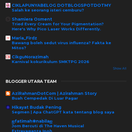
CIKLAPUNYABELOG DOTBLOGSPOTDOTMY
Salah ke seorang isteri cemburu?
Shamiera Osment
Tried Every Cream for Your Pigmentation?
Here's Why Pico Laser Works Differently.
Maria_Firdz
Bawang boleh sedut virus influenza? Fakta ke
Mitos?
CikguNorazimah
Karnival kokurikulum SMKTPG 2026
Show All
BLOGGER UTARA TEAM
AziRahmanDotCom | Azirahman Story
Buah Cempedak Di Luar Pagar
Hikayat Budak Pening
Segmen | Apa ChatGPT kata tentang blog saya
ஐfatimah❀nabilaஐ
Jom Bercuti di The Haven Musical
Extravaganza Ipoh