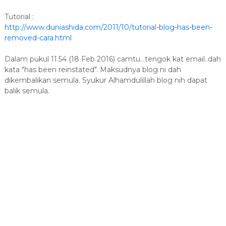
Tutorial :
http://www.duniashida.com/2011/10/tutorial-blog-has-been-
removed-cara.html
Dalam pukul 11.54 (18 Feb 2016) camtu...tengok kat email..dah
kata "has been reinstated". Maksudnya blog ni dah
dikembalikan semula. Syukur Alhamdulillah blog nih dapat
balik semula.