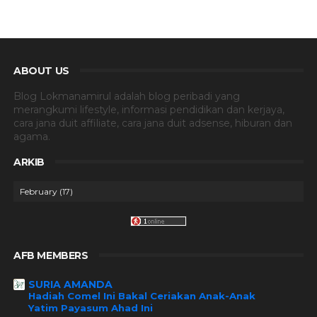
ABOUT US
Blog Lokmanamirul adalah blog peribadi yang
merangkumi lifestyle, informasi pendidikan dan kerjaya,
cara jana duit affiliate, cara jana duit adsense, hiburan dan
agama.
ARKIB
AFB MEMBERS
SURIA AMANDA
Hadiah Comel Ini Bakal Ceriakan Anak-Anak
Yatim Payasum Ahad Ini