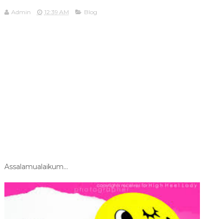
Admin
12:39 AM
Blog
Assalamualaikum...