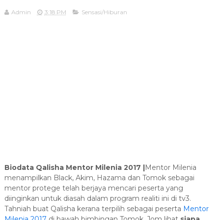
Admin
3:18 PM
Sensasi/Hiburan
Biodata Qalisha Mentor Milenia 2017 |
Mentor Milenia
menampilkan Black, Akim, Hazama dan Tomok sebagai
mentor protege telah berjaya mencari peserta yang
diinginkan untuk diasah dalam program realiti ini di tv3.
Tahniah buat Qalisha kerana terpilih sebagai peserta
Mentor
Milenia 2017
di bawah bimbingan Tomok. Jom lihat
siapa