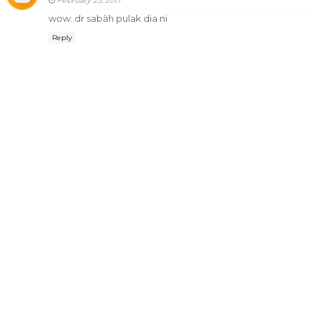
February 25, 2017
wow..dr sabàh pulak dia ni
Reply