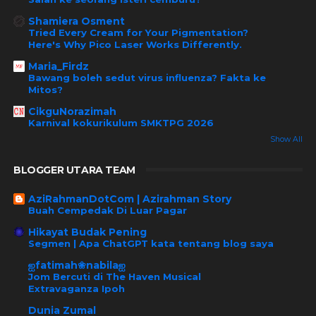
Shamiera Osment
Tried Every Cream for Your Pigmentation?
Here's Why Pico Laser Works Differently.
Maria_Firdz
Bawang boleh sedut virus influenza? Fakta ke
Mitos?
CikguNorazimah
Karnival kokurikulum SMKTPG 2026
Show All
BLOGGER UTARA TEAM
AziRahmanDotCom | Azirahman Story
Buah Cempedak Di Luar Pagar
Hikayat Budak Pening
Segmen | Apa ChatGPT kata tentang blog saya
ஐfatimah❀nabilaஐ
Jom Bercuti di The Haven Musical
Extravaganza Ipoh
Dunia Zumal