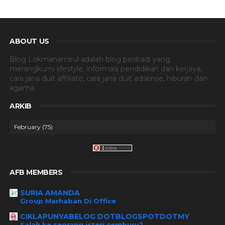
ABOUT US
Blog Lokmanamirul adalah blog peribadi yang
merangkumi lifestyle, informasi pendidikan dan kerjaya,
cara jana duit affiliate, cara jana duit adsense, hiburan dan
agama.
ARKIB
AFB MEMBERS
SURIA AMANDA
Group Marhaban Di Office
CIKLAPUNYABELOG DOTBLOGSPOTDOTMY
Salah ke seorang isteri cemburu?