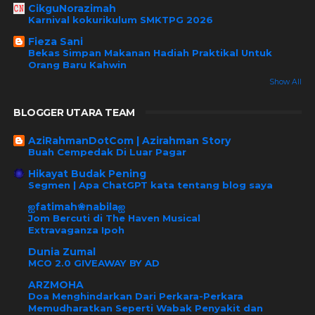
CikguNorazimah
Karnival kokurikulum SMKTPG 2026
Fieza Sani
Bekas Simpan Makanan Hadiah Praktikal Untuk
Orang Baru Kahwin
Show All
BLOGGER UTARA TEAM
AziRahmanDotCom | Azirahman Story
Buah Cempedak Di Luar Pagar
Hikayat Budak Pening
Segmen | Apa ChatGPT kata tentang blog saya
ஐfatimah❀nabilaஐ
Jom Bercuti di The Haven Musical
Extravaganza Ipoh
Dunia Zumal
MCO 2.0 GIVEAWAY BY AD
ARZMOHA
Doa Menghindarkan Dari Perkara-Perkara
Memudharatkan Seperti Wabak Penyakit dan