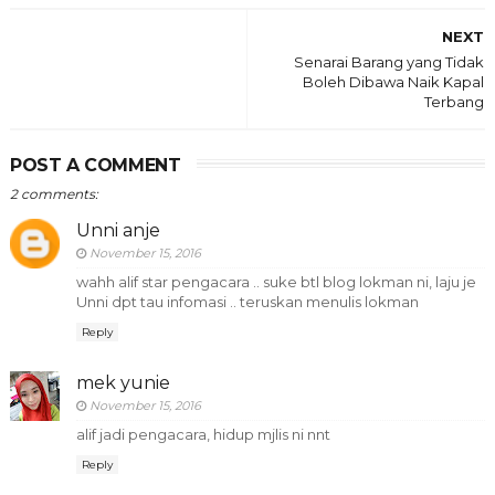
NEXT
Senarai Barang yang Tidak
Boleh Dibawa Naik Kapal
Terbang
POST A COMMENT
2 comments:
Unni anje
November 15, 2016
wahh alif star pengacara .. suke btl blog lokman ni, laju je
Unni dpt tau infomasi .. teruskan menulis lokman
Reply
mek yunie
November 15, 2016
alif jadi pengacara, hidup mjlis ni nnt
Reply