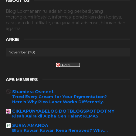
ABOUT US
Blog Lokmanamirul adalah blog peribadi yang
merangkumi lifestyle, informasi pendidikan dan kerjaya,
cara jana duit affiliate, cara jana duit adsense, hiburan dan
agama.
ARKIB
AFB MEMBERS
Shamiera Osment
Tried Every Cream for Your Pigmentation?
Here's Why Pico Laser Works Differently.
CIKLAPUNYABELOG DOTBLOGSPOTDOTMY
Kisah Aaira di Alpha Gen Talent KEMAS.
SURIA AMANDA
Blog Kawan Kawan Kena Removed? Why....