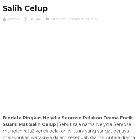
Salih Celup
Admin
1:10 AM
Biodata
,
Sensasi/Hiburan
Biodata Ringkas Nelydia Senrose Pelakon Drama Encik
Suami Mat Salih Celup |
Sebut saja nama Nelydia Senrose
mungkin rata2 kenali pelakon jelita ini yang sangat berjaya
melakonkan wataknya dalam sesebuah drama. Antara drama