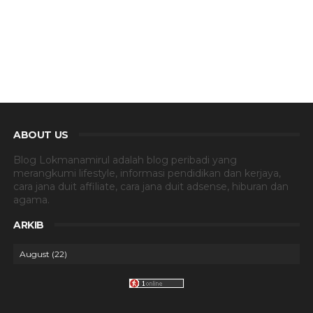
ABOUT US
Blog Lokmanamirul adalah blog peribadi yang
merangkumi lifestyle, informasi pendidikan dan kerjaya,
cara jana duit affiliate, cara jana duit adsense, hiburan dan
agama.
ARKIB