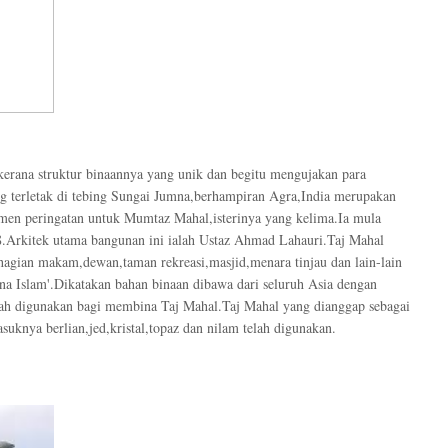
 kerana struktur binaannya yang unik dan begitu mengujakan para
g terletak di tebing Sungai Jumna,berhampiran Agra,India merupakan
en peringatan untuk Mumtaz Mahal,isterinya yang kelima.Ia mula
8.Arkitek utama bangunan ini ialah Ustaz Ahmad Lahauri.Taj Mahal
agian makam,dewan,taman rekreasi,masjid,menara tinjau dan lain-lain
ina Islam'.Dikatakan bahan binaan dibawa dari seluruh Asia dengan
lah digunakan bagi membina Taj Mahal.Taj Mahal yang dianggap sebagai
asuknya berlian,jed,kristal,topaz dan nilam telah digunakan.