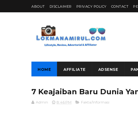
ABOUT
DISCLAIMER
PRIVACY POLICY
CONTACT
P
HOME
AFFILIATE
ADSENSE
PA
7 Keajaiban Baru Dunia Y
Admin
8:46 PM
Fakta/Informasi